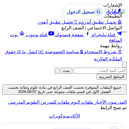
الإشعارات
🔔
إدارة الإشعارات
G
تسجيل الدخول
التطبيقات
🤖
تحميل تطبيق أندرويد

تحميل تطبيق آيفون
التواصل الاجتماعي | الصف الرابع
قناة تيليجرام
صفحة فيسبوك
قناة يوتيوب
بوت
المناهج
روابط مهمة
📄
شروط الاستخدام
🔒
سياسة الخصوصية
✉️
اتصل بنا
⚖️
حقوق
الملكية الفكرية
بحث
المناهج البحرينية
جميع الملفات المتوفرة بحسب الصف الرابع في مادة علوم وتقانة بحسب
الفصل الأول في قسم ملفات متنوعة حتى تاريخ 07-08-2026
المدرسون
الأخبار
ملفات اليوم
ملفات للمدرس
التقويم المدرسي
تم نسخ الرابط
الأكاديمية
كويزات