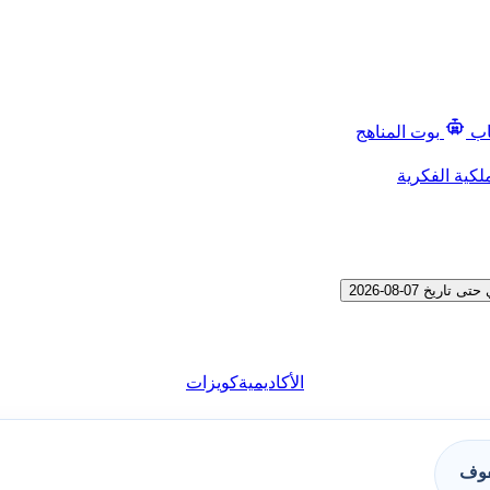
اب
بوت المناهج
لكية الفكرية
خ 07-08-2026
الأكاديمية
كويزات
فوف