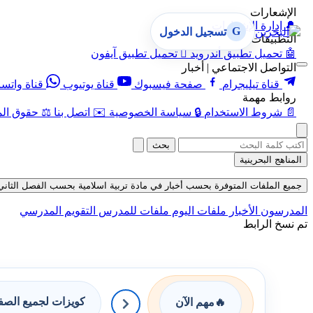
الإشعارات
🔔
إدارة الإشعارات
G
تسجيل الدخول
التطبيقات
🤖
تحميل تطبيق أندرويد

تحميل تطبيق آيفون
التواصل الاجتماعي | أخبار
قناة تيليجرام
صفحة فيسبوك
قناة يوتيوب
قناة واتس
روابط مهمة
📄
شروط الاستخدام
🔒
سياسة الخصوصية
✉️
اتصل بنا
⚖️
حقوق الم
بحث
المناهج البحرينية
جميع الملفات المتوفرة بحسب أخبار في مادة تربية اسلامية بحسب الفصل الثاني حتى تاري
المدرسون
الأخبار
ملفات اليوم
ملفات للمدرس
التقويم المدرسي
تم نسخ الرابط
كويزات لجميع الص
🔥
مهم الآن