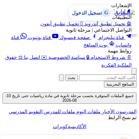
الإشعارات
🔔
إدارة الإشعارات
G
تسجيل الدخول
التطبيقات
🤖
تحميل تطبيق أندرويد

تحميل تطبيق آيفون
التواصل الاجتماعي | مرحلة ثانوية
قناة تيليجرام
صفحة فيسبوك
قناة يوتيوب
قناة
واتساب
بوت المناهج
روابط مهمة
📄
شروط الاستخدام
🔒
سياسة الخصوصية
✉️
اتصل بنا
⚖️
حقوق
الملكية الفكرية
بحث
المناهج البحرينية
جميع الملفات المتوفرة بحسب مرحلة ثانوية في مادة رياضيات حتى تاريخ 10-
08-2026
المدرسون
الأخبار
ملفات اليوم
ملفات للمدرس
التقويم المدرسي
تم نسخ الرابط
الأكاديمية
كويزات