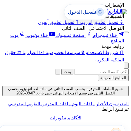
الإشعارات
🔔
إدارة الإشعارات
G
تسجيل الدخول
التطبيقات
🤖
تحميل تطبيق أندرويد

تحميل تطبيق آيفون
التواصل الاجتماعي | الصف الثاني
قناة تيليجرام
صفحة فيسبوك
قناة يوتيوب
بوت
المناهج
روابط مهمة
📄
شروط الاستخدام
🔒
سياسة الخصوصية
✉️
اتصل بنا
⚖️
حقوق
الملكية الفكرية
بحث
المناهج البحرينية
جميع الملفات المتوفرة بحسب الصف الثاني في مادة لغة انجليزية بحسب
الفصل الثاني في قسم الامتحان النهائي حتى تاريخ 07-08-2026
المدرسون
الأخبار
ملفات اليوم
ملفات للمدرس
التقويم المدرسي
تم نسخ الرابط
الأكاديمية
كويزات