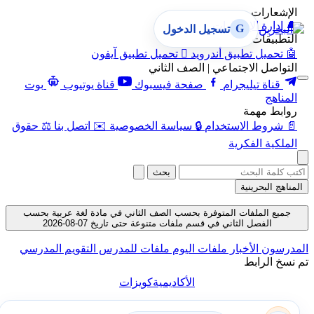
الإشعارات
🔔
إدارة الإشعارات
G
تسجيل الدخول
التطبيقات
🤖
تحميل تطبيق أندرويد

تحميل تطبيق آيفون
التواصل الاجتماعي | الصف الثاني
قناة تيليجرام
صفحة فيسبوك
قناة يوتيوب
بوت
المناهج
روابط مهمة
📄
شروط الاستخدام
🔒
سياسة الخصوصية
✉️
اتصل بنا
⚖️
حقوق
الملكية الفكرية
بحث
المناهج البحرينية
جميع الملفات المتوفرة بحسب الصف الثاني في مادة لغة عربية بحسب
الفصل الثاني في قسم ملفات متنوعة حتى تاريخ 07-08-2026
المدرسون
الأخبار
ملفات اليوم
ملفات للمدرس
التقويم المدرسي
تم نسخ الرابط
الأكاديمية
كويزات