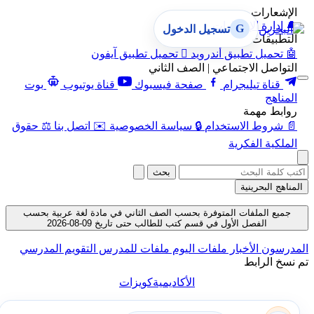
الإشعارات
🔔
إدارة الإشعارات
G
تسجيل الدخول
التطبيقات
🤖
تحميل تطبيق أندرويد

تحميل تطبيق آيفون
التواصل الاجتماعي | الصف الثاني
قناة تيليجرام
صفحة فيسبوك
قناة يوتيوب
بوت
المناهج
روابط مهمة
📄
شروط الاستخدام
🔒
سياسة الخصوصية
✉️
اتصل بنا
⚖️
حقوق
الملكية الفكرية
بحث
المناهج البحرينية
جميع الملفات المتوفرة بحسب الصف الثاني في مادة لغة عربية بحسب
الفصل الأول في قسم كتب للطالب حتى تاريخ 09-08-2026
المدرسون
الأخبار
ملفات اليوم
ملفات للمدرس
التقويم المدرسي
تم نسخ الرابط
الأكاديمية
كويزات