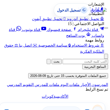
الإشعارات
🔔
إدارة الإشعارات
G
تسجيل الدخول
التطبيقات
🤖
تحميل تطبيق أندرويد

تحميل تطبيق آيفون
التواصل الاجتماعي | 15
قناة تيليجرام
صفحة فيسبوك
قناة يوتيوب
قناة
واتساب
بوت المناهج
روابط مهمة
📄
شروط الاستخدام
🔒
سياسة الخصوصية
✉️
اتصل بنا
⚖️
حقوق
الملكية الفكرية
بحث
المناهج البحرينية
جميع الملفات المتوفرة بحسب 15 حتى تاريخ 09-08-2026
المدرسون
الأخبار
ملفات اليوم
ملفات للمدرس
التقويم المدرسي
تم نسخ الرابط
الأكاديمية
كويزات