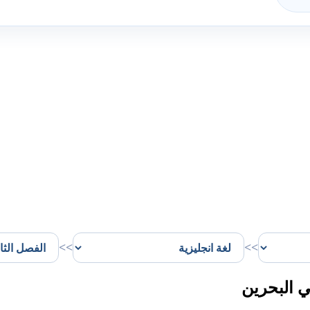
>>
>>