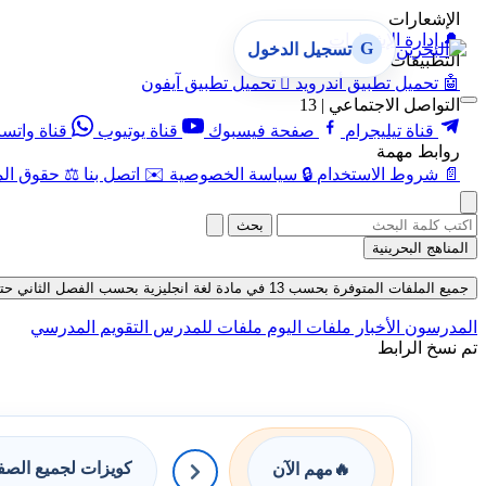
الإشعارات
🔔
إدارة الإشعارات
G
تسجيل الدخول
التطبيقات
🤖
تحميل تطبيق أندرويد

تحميل تطبيق آيفون
التواصل الاجتماعي | 13
قناة تيليجرام
صفحة فيسبوك
قناة يوتيوب
قناة واتس
روابط مهمة
📄
شروط الاستخدام
🔒
سياسة الخصوصية
✉️
اتصل بنا
⚖️
حقوق الم
بحث
المناهج البحرينية
جميع الملفات المتوفرة بحسب 13 في مادة لغة انجليزية بحسب الفصل الثاني حتى تاريخ 06-08-2026
المدرسون
الأخبار
ملفات اليوم
ملفات للمدرس
التقويم المدرسي
تم نسخ الرابط
كويزات لجميع الص
🔥
مهم الآن