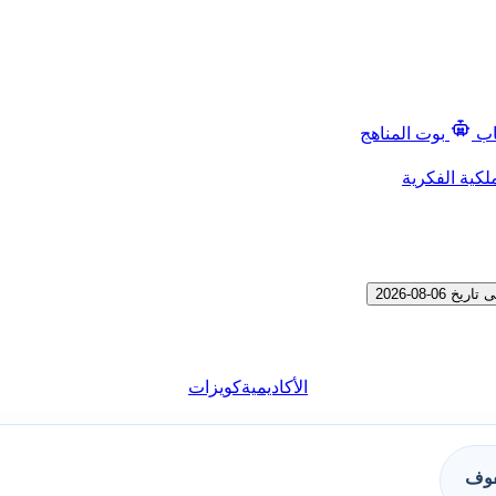
اب
بوت المناهج
لكية الفكرية
الأكاديمية
كويزات
فوف