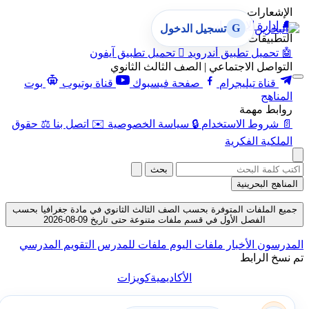
الإشعارات
🔔
إدارة الإشعارات
G
تسجيل الدخول
التطبيقات
🤖
تحميل تطبيق أندرويد

تحميل تطبيق آيفون
التواصل الاجتماعي | الصف الثالث الثانوي
قناة تيليجرام
صفحة فيسبوك
قناة يوتيوب
بوت
المناهج
روابط مهمة
📄
شروط الاستخدام
🔒
سياسة الخصوصية
✉️
اتصل بنا
⚖️
حقوق
الملكية الفكرية
بحث
المناهج البحرينية
جميع الملفات المتوفرة بحسب الصف الثالث الثانوي في مادة جغرافيا بحسب
الفصل الأول في قسم ملفات متنوعة حتى تاريخ 09-08-2026
المدرسون
الأخبار
ملفات اليوم
ملفات للمدرس
التقويم المدرسي
تم نسخ الرابط
الأكاديمية
كويزات