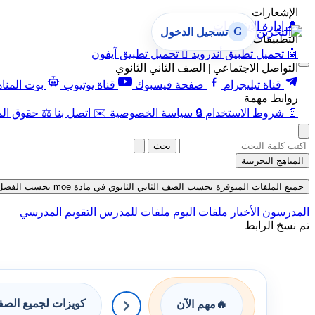
الإشعارات
🔔
إدارة الإشعارات
G
تسجيل الدخول
التطبيقات
🤖
تحميل تطبيق أندرويد

تحميل تطبيق آيفون
التواصل الاجتماعي | الصف الثاني الثانوي
قناة تيليجرام
صفحة فيسبوك
قناة يوتيوب
بوت المنا
روابط مهمة
📄
شروط الاستخدام
🔒
سياسة الخصوصية
✉️
اتصل بنا
⚖️
حقوق الم
بحث
المناهج البحرينية
جميع الملفات المتوفرة بحسب الصف الثاني الثانوي في مادة moe بحسب الفصل الأول في قسم حلول حتى تاريخ 06-08-2026
المدرسون
الأخبار
ملفات اليوم
ملفات للمدرس
التقويم المدرسي
تم نسخ الرابط
كويزات لجميع الص
🔥
مهم الآن