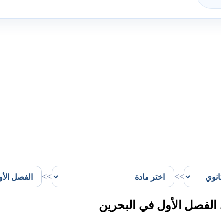
>>
>>