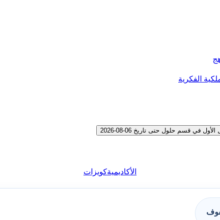
هج
لكية الفكرية
الأكاديمية
كويزات
فوف