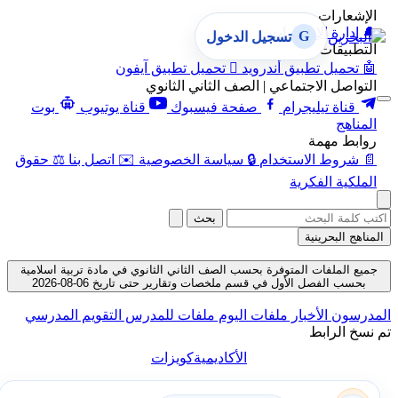
الإشعارات
🔔
إدارة الإشعارات
G
تسجيل الدخول
التطبيقات
🤖
تحميل تطبيق أندرويد

تحميل تطبيق آيفون
التواصل الاجتماعي | الصف الثاني الثانوي
قناة تيليجرام
صفحة فيسبوك
قناة يوتيوب
بوت
المناهج
روابط مهمة
📄
شروط الاستخدام
🔒
سياسة الخصوصية
✉️
اتصل بنا
⚖️
حقوق
الملكية الفكرية
بحث
المناهج البحرينية
جميع الملفات المتوفرة بحسب الصف الثاني الثانوي في مادة تربية اسلامية
بحسب الفصل الأول في قسم ملخصات وتقارير حتى تاريخ 06-08-2026
المدرسون
الأخبار
ملفات اليوم
ملفات للمدرس
التقويم المدرسي
تم نسخ الرابط
الأكاديمية
كويزات