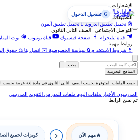
الإشعارات
🔔
إدارة الإشعارات
G
تسجيل الدخول
التطبيقات
🤖
تحميل تطبيق أندرويد

تحميل تطبيق آيفون
التواصل الاجتماعي | الصف الثاني الثانوي
قناة تيليجرام
صفحة فيسبوك
قناة يوتيوب
بوت المنا
روابط مهمة
📄
شروط الاستخدام
🔒
سياسة الخصوصية
✉️
اتصل بنا
⚖️
حقوق الم
بحث
المناهج البحرينية
جميع الملفات المتوفرة بحسب الصف الثاني الثانوي في مادة لغة عربية بحسب الفصل ال
المدرسون
الأخبار
ملفات اليوم
ملفات للمدرس
التقويم المدرسي
تم نسخ الرابط
كويزات لجميع الص
🔥
مهم الآن