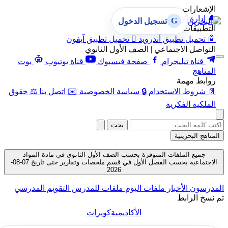
الإشعارات
🔔
إدارة الإشعارات
G
تسجيل الدخول
التطبيقات
🤖
تحميل تطبيق أندرويد

تحميل تطبيق آيفون
التواصل الاجتماعي | الصف الأول الثانوي
قناة تيليجرام
صفحة فيسبوك
قناة يوتيوب
بوت
المناهج
روابط مهمة
📄
شروط الاستخدام
🔒
سياسة الخصوصية
✉️
اتصل بنا
⚖️
حقوق
الملكية الفكرية
بحث
المناهج البحرينية
جميع الملفات المتوفرة بحسب الصف الأول الثانوي في مادة المواد
الاجتماعية بحسب الفصل الأول في قسم ملخصات وتقارير حتى تاريخ 07-08-
2026
المدرسون
الأخبار
ملفات اليوم
ملفات للمدرس
التقويم المدرسي
تم نسخ الرابط
الأكاديمية
كويزات