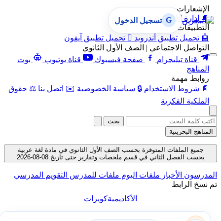
الإشعارات
🔔
إدارة الإشعارات
G
تسجيل الدخول
التطبيقات
🤖
تحميل تطبيق أندرويد

تحميل تطبيق آيفون
التواصل الاجتماعي | الصف الأول الثانوي
قناة تيليجرام
صفحة فيسبوك
قناة يوتيوب
بوت
المناهج
روابط مهمة
📄
شروط الاستخدام
🔒
سياسة الخصوصية
✉️
اتصل بنا
⚖️
حقوق
الملكية الفكرية
بحث
المناهج البحرينية
جميع الملفات المتوفرة بحسب الصف الأول الثانوي في مادة لغة عربية
بحسب الفصل الثاني في قسم ملخصات وتقارير حتى تاريخ 08-08-2026
المدرسون
الأخبار
ملفات اليوم
ملفات للمدرس
التقويم المدرسي
تم نسخ الرابط
الأكاديمية
كويزات