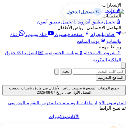
الإشعارات
🔔
إدارة الإشعارات
G
تسجيل الدخول
التطبيقات
🤖
تحميل تطبيق أندرويد

تحميل تطبيق آيفون
التواصل الاجتماعي | رياض الأطفال
قناة تيليجرام
صفحة فيسبوك
قناة يوتيوب
قناة
واتساب
بوت المناهج
روابط مهمة
📄
شروط الاستخدام
🔒
سياسة الخصوصية
✉️
اتصل بنا
⚖️
حقوق
الملكية الفكرية
بحث
المناهج البحرينية
جميع الملفات المتوفرة بحسب رياض الأطفال في مادة رياضيات بحسب
الفصل الأول حتى تاريخ 07-08-2026
المدرسون
الأخبار
ملفات اليوم
ملفات للمدرس
التقويم المدرسي
تم نسخ الرابط
الأكاديمية
كويزات