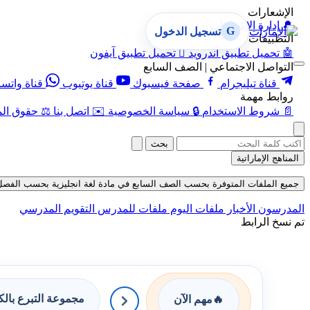
الإشعارات
🔔
إدارة الإشعارات
G
تسجيل الدخول
التطبيقات
🤖
تحميل تطبيق أندرويد

تحميل تطبيق آيفون
التواصل الاجتماعي | الصف السابع
قناة تيليجرام
صفحة فيسبوك
قناة يوتيوب
قناة واتس
روابط مهمة
📄
شروط الاستخدام
🔒
سياسة الخصوصية
✉️
اتصل بنا
⚖️
حقوق الم
بحث
المناهج الإماراتية
جميع الملفات المتوفرة بحسب الصف السابع في مادة لغة انجليزية بحسب الفصل الثالث ح
المدرسون
الأخبار
ملفات اليوم
ملفات للمدرس
التقويم المدرسي
تم نسخ الرابط
مجموعة التبرع بال
🔥
مهم الآن