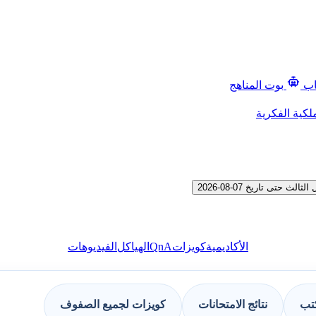
اب
بوت المناهج
لكية الفكرية
تى تاريخ 07-08-2026
QnA
الأكاديمية
كويزات
الهياكل
الفيديوهات
كتب
نتائج الامتحانات
كويزات لجميع الصفوف