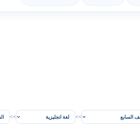
>>
>>