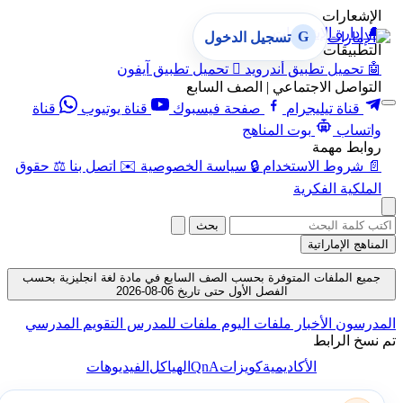
الإشعارات
🔔
إدارة الإشعارات
G
تسجيل الدخول
التطبيقات
🤖
تحميل تطبيق أندرويد

تحميل تطبيق آيفون
التواصل الاجتماعي | الصف السابع
قناة تيليجرام
صفحة فيسبوك
قناة يوتيوب
قناة
واتساب
بوت المناهج
روابط مهمة
📄
شروط الاستخدام
🔒
سياسة الخصوصية
✉️
اتصل بنا
⚖️
حقوق
الملكية الفكرية
بحث
المناهج الإماراتية
جميع الملفات المتوفرة بحسب الصف السابع في مادة لغة انجليزية بحسب
الفصل الأول حتى تاريخ 06-08-2026
المدرسون
الأخبار
ملفات اليوم
ملفات للمدرس
التقويم المدرسي
تم نسخ الرابط
QnA
الأكاديمية
كويزات
الهياكل
الفيديوهات