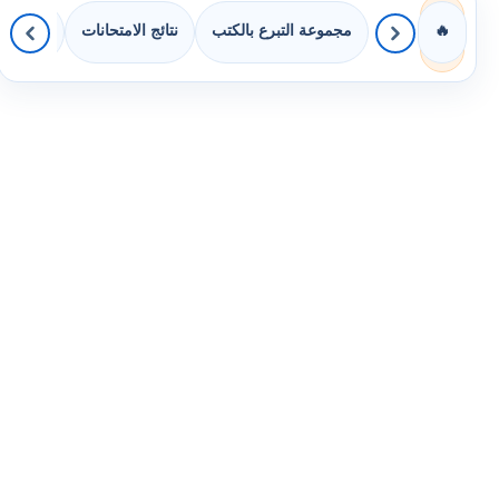
مجموعة التبرع بالكتب
نتائج الامتحانات
كويزات 
🔥