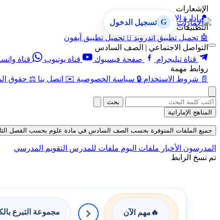
الإشعارات
🔔
إدارة الإشعارات
G
تسجيل الدخول
التطبيقات
🤖
تحميل تطبيق أندرويد

تحميل تطبيق آيفون
التواصل الاجتماعي | الصف السادس
قناة تيليجرام
صفحة فيسبوك
قناة يوتيوب
قناة واتس
روابط مهمة
📄
شروط الاستخدام
🔒
سياسة الخصوصية
✉️
اتصل بنا
⚖️
حقوق الم
بحث
المناهج الإماراتية
جميع الملفات المتوفرة بحسب الصف السادس في مادة علوم بحسب الفصل الثالث حتى تار
المدرسون
الأخبار
ملفات اليوم
ملفات للمدرس
التقويم المدرسي
تم نسخ الرابط
مجموعة التبرع بال
🔥
مهم الآن