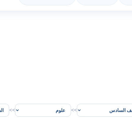
>>
>>