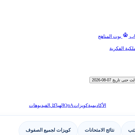
اب
بوت المناهج
لكية الفكرية
يخ 07-08-2026
QnA
الأكاديمية
كويزات
الهياكل
الفيديوهات
كتب
نتائج الامتحانات
كويزات لجميع الصفوف