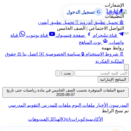
الإشعارات
🔔
إدارة الإشعارات
G
تسجيل الدخول
التطبيقات
🤖
تحميل تطبيق أندرويد

تحميل تطبيق آيفون
التواصل الاجتماعي | الصف الخامس
قناة تيليجرام
صفحة فيسبوك
قناة يوتيوب
قناة
واتساب
بوت المناهج
روابط مهمة
📄
شروط الاستخدام
🔒
سياسة الخصوصية
✉️
اتصل بنا
⚖️
حقوق
الملكية الفكرية
بحث
المناهج الإماراتية
جميع الملفات المتوفرة بحسب الصف الخامس في مادة رياضيات حتى تاريخ
07-08-2026
المدرسون
الأخبار
ملفات اليوم
ملفات للمدرس
التقويم المدرسي
تم نسخ الرابط
QnA
الأكاديمية
كويزات
الهياكل
الفيديوهات