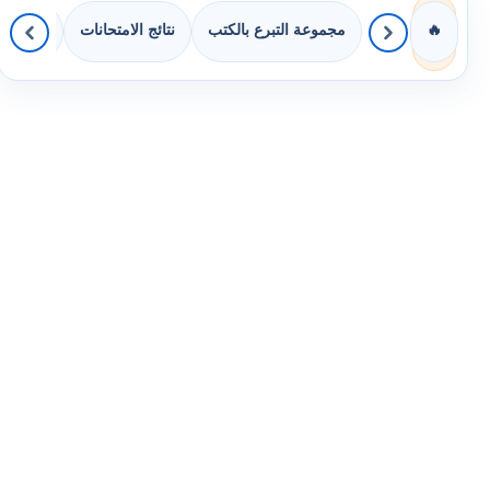
مجموعة التبرع بالكتب
نتائج الامتحانات
كويزات 
🔥