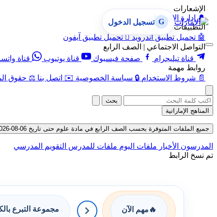
الإشعارات
🔔
إدارة الإشعارات
G
تسجيل الدخول
التطبيقات
🤖
تحميل تطبيق أندرويد

تحميل تطبيق آيفون
التواصل الاجتماعي | الصف الرابع
قناة تيليجرام
صفحة فيسبوك
قناة يوتيوب
قناة واتس
روابط مهمة
📄
شروط الاستخدام
🔒
سياسة الخصوصية
✉️
اتصل بنا
⚖️
حقوق الم
بحث
المناهج الإماراتية
جميع الملفات المتوفرة بحسب الصف الرابع في مادة علوم حتى تاريخ 06-08-2026
المدرسون
الأخبار
ملفات اليوم
ملفات للمدرس
التقويم المدرسي
تم نسخ الرابط
مجموعة التبرع بال
🔥
مهم الآن