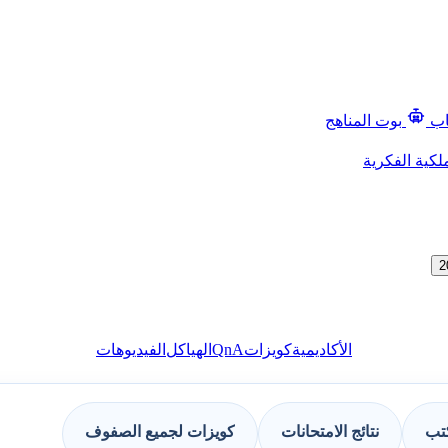
اب
بوت المناهج
لكية الفكرية
QnA
الأكاديمية
كويزات
الهياكل
الفيديوهات
كتب
نتائج الامتحانات
كويزات لجميع الصفوف