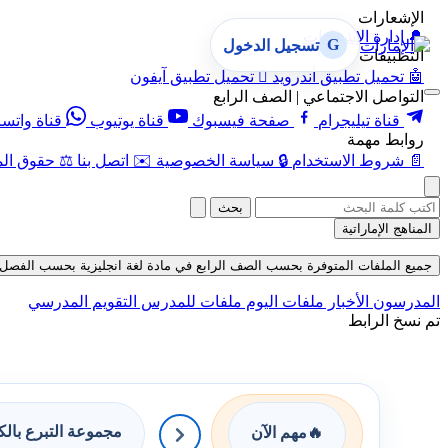
الإشعارات
🔔
إدارة الإشعارات
G
تسجيل الدخول
التطبيقات
🤖
تحميل تطبيق أندرويد

تحميل تطبيق آيفون
التواصل الاجتماعي | الصف الرابع
قناة تيليجرام
صفحة فيسبوك
قناة يوتيوب
قناة واتس
روابط مهمة
📄
شروط الاستخدام
🔒
سياسة الخصوصية
✉️
اتصل بنا
⚖️
حقوق الم
بحث
المناهج الإماراتية
جميع الملفات المتوفرة بحسب الصف الرابع في مادة لغة انجليزية بحسب الفصل الثالث حت
المدرسون
الأخبار
ملفات اليوم
ملفات للمدرس
التقويم المدرسي
تم نسخ الرابط
مجموعة التبرع بال
🔥
مهم الآن