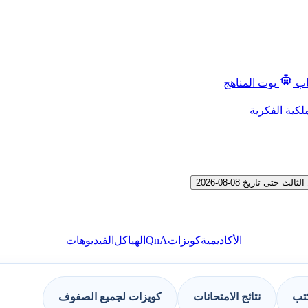
اب
بوت المناهج
لكية الفكرية
ى تاريخ 08-08-2026
QnA
الأكاديمية
كويزات
الهياكل
الفيديوهات
كتب
نتائج الامتحانات
كويزات لجميع الصفوف