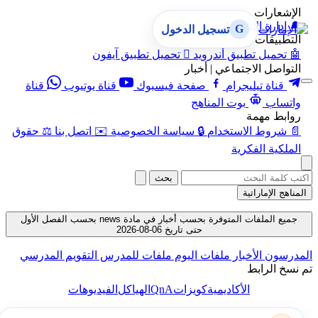
الإشعارات
🔔
إدارة الإشعارات
G
تسجيل الدخول
التطبيقات
🤖
تحميل تطبيق أندرويد

تحميل تطبيق آيفون
التواصل الاجتماعي | أخبار
قناة تيليجرام
صفحة فيسبوك
قناة يوتيوب
قناة
واتساب
بوت المناهج
روابط مهمة
📄
شروط الاستخدام
🔒
سياسة الخصوصية
✉️
اتصل بنا
⚖️
حقوق
الملكية الفكرية
بحث
المناهج الإماراتية
جميع الملفات المتوفرة بحسب أخبار في مادة news بحسب الفصل الأول
حتى تاريخ 06-08-2026
المدرسون
الأخبار
ملفات اليوم
ملفات للمدرس
التقويم المدرسي
تم نسخ الرابط
QnA
الأكاديمية
كويزات
الهياكل
الفيديوهات