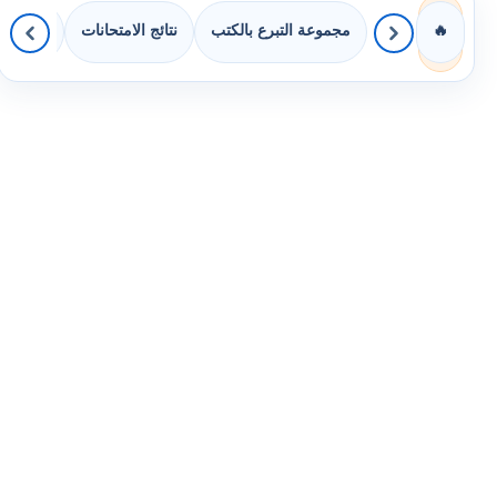
مجموعة التبرع بالكتب
نتائج الامتحانات
كويزات 
🔥