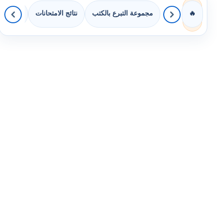
مجموعة التبرع بالكتب
نتائج الامتحانات
كويزات 
🔥