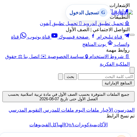
الإشعارات
🔔
إدارة الإشعارات
G
تسجيل الدخول
التطبيقات
🤖
تحميل تطبيق أندرويد

تحميل تطبيق آيفون
التواصل الاجتماعي | الصف الأول
قناة تيليجرام
صفحة فيسبوك
قناة يوتيوب
قناة
واتساب
بوت المناهج
روابط مهمة
📄
شروط الاستخدام
🔒
سياسة الخصوصية
✉️
اتصل بنا
⚖️
حقوق
الملكية الفكرية
بحث
المناهج الإماراتية
جميع الملفات المتوفرة بحسب الصف الأول في مادة تربية اسلامية بحسب
الفصل الأول حتى تاريخ 07-08-2026
المدرسون
الأخبار
ملفات اليوم
ملفات للمدرس
التقويم المدرسي
تم نسخ الرابط
QnA
الأكاديمية
كويزات
الهياكل
الفيديوهات