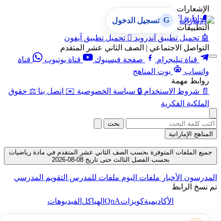
الإشعارات
🔔
إدارة الإشعارات
G
تسجيل الدخول
التطبيقات
🤖
تحميل تطبيق أندرويد

تحميل تطبيق آيفون
التواصل الاجتماعي | الصف الثاني عشر المتقدم
قناة تيليجرام
صفحة فيسبوك
قناة يوتيوب
قناة
واتساب
بوت المناهج
روابط مهمة
📄
شروط الاستخدام
🔒
سياسة الخصوصية
✉️
اتصل بنا
⚖️
حقوق
الملكية الفكرية
بحث
المناهج الإماراتية
جميع الملفات المتوفرة بحسب الصف الثاني عشر المتقدم في مادة رياضيات
بحسب الفصل الثالث حتى تاريخ 08-08-2026
المدرسون
الأخبار
ملفات اليوم
ملفات للمدرس
التقويم المدرسي
تم نسخ الرابط
QnA
الأكاديمية
كويزات
الهياكل
الفيديوهات