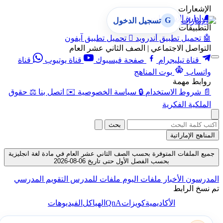
الإشعارات
🔔
إدارة الإشعارات
G
تسجيل الدخول
التطبيقات
🤖
تحميل تطبيق أندرويد

تحميل تطبيق آيفون
التواصل الاجتماعي | الصف الثاني عشر العام
قناة تيليجرام
صفحة فيسبوك
قناة يوتيوب
قناة
واتساب
بوت المناهج
روابط مهمة
📄
شروط الاستخدام
🔒
سياسة الخصوصية
✉️
اتصل بنا
⚖️
حقوق
الملكية الفكرية
بحث
المناهج الإماراتية
جميع الملفات المتوفرة بحسب الصف الثاني عشر العام في مادة لغة انجليزية
بحسب الفصل الأول حتى تاريخ 06-08-2026
المدرسون
الأخبار
ملفات اليوم
ملفات للمدرس
التقويم المدرسي
تم نسخ الرابط
QnA
الأكاديمية
كويزات
الهياكل
الفيديوهات