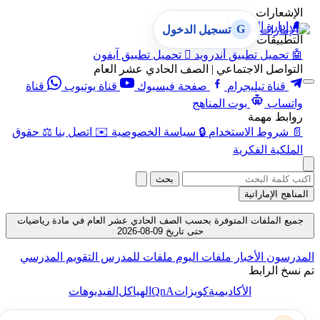
الإشعارات
🔔
إدارة الإشعارات
G
تسجيل الدخول
التطبيقات
🤖
تحميل تطبيق أندرويد

تحميل تطبيق آيفون
التواصل الاجتماعي | الصف الحادي عشر العام
قناة تيليجرام
صفحة فيسبوك
قناة يوتيوب
قناة
واتساب
بوت المناهج
روابط مهمة
📄
شروط الاستخدام
🔒
سياسة الخصوصية
✉️
اتصل بنا
⚖️
حقوق
الملكية الفكرية
بحث
المناهج الإماراتية
جميع الملفات المتوفرة بحسب الصف الحادي عشر العام في مادة رياضيات
حتى تاريخ 09-08-2026
المدرسون
الأخبار
ملفات اليوم
ملفات للمدرس
التقويم المدرسي
تم نسخ الرابط
QnA
الأكاديمية
كويزات
الهياكل
الفيديوهات