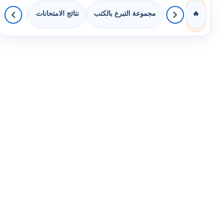
مجموعة التبرع بالكتب
نتائج الامتحانات
كويزات 
🔥