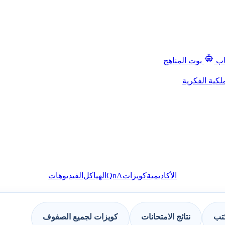
اب
بوت المناهج
لكية الفكرية
QnA
الأكاديمية
كويزات
الهياكل
الفيديوهات
كتب
نتائج الامتحانات
كويزات لجميع الصفوف