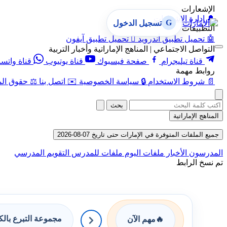
الإشعارات
🔔
إدارة الإشعارات
G
تسجيل الدخول
التطبيقات
🤖
تحميل تطبيق أندرويد

تحميل تطبيق آيفون
التواصل الاجتماعي | المناهج الإماراتية وأخبار التربية
قناة تيليجرام
صفحة فيسبوك
قناة يوتيوب
قناة واتس
روابط مهمة
📄
شروط الاستخدام
🔒
سياسة الخصوصية
✉️
اتصل بنا
⚖️
حقوق الم
بحث
المناهج الإماراتية
جميع الملفات المتوفرة في الإمارات حتى تاريخ 07-08-2026
المدرسون
الأخبار
ملفات اليوم
ملفات للمدرس
التقويم المدرسي
تم نسخ الرابط
مجموعة التبرع بال
🔥
مهم الآن