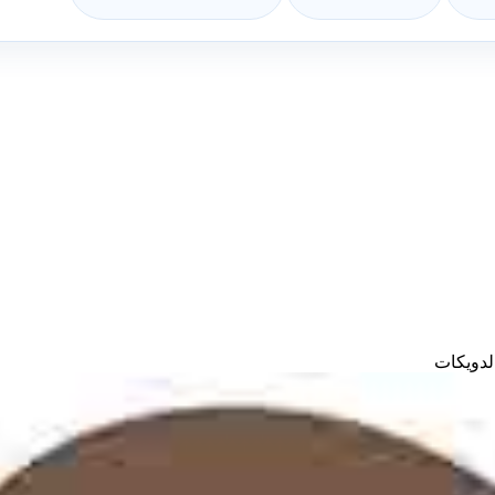
لدويكات