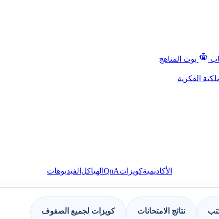
اب
بوت المناهج
لكية الفكرية
QnA
الأكاديمية
كويزات
الهياكل
الفيديوهات
كتب
نتائج الامتحانات
كويزات لجميع الصفوف