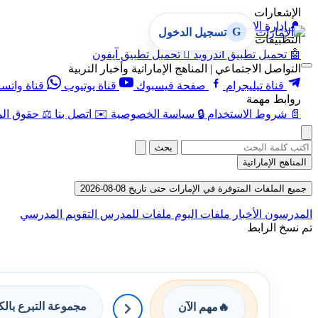
الإشعارات
🔔
إدارة الإشعارات
G
تسجيل الدخول
التطبيقات
🤖
تحميل تطبيق أندرويد

تحميل تطبيق آيفون
التواصل الاجتماعي | المناهج الإماراتية وأخبار التربية
قناة تيليجرام
صفحة فيسبوك
قناة يوتيوب
قناة واتس
روابط مهمة
📄
شروط الاستخدام
🔒
سياسة الخصوصية
✉️
اتصل بنا
⚖️
حقوق الم
بحث
المناهج الإماراتية
جميع الملفات المتوفرة في الإمارات حتى تاريخ 08-08-2026
المدرسون
الأخبار
ملفات اليوم
ملفات للمدرس
التقويم المدرسي
تم نسخ الرابط
مجموعة التبرع بال
🔥
مهم الآن