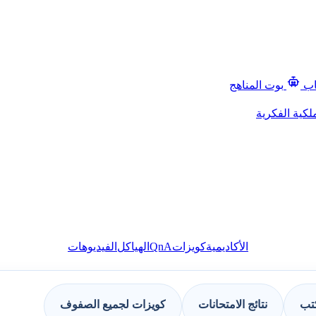
اب
بوت المناهج
لكية الفكرية
QnA
الأكاديمية
كويزات
الهياكل
الفيديوهات
كتب
نتائج الامتحانات
كويزات لجميع الصفوف