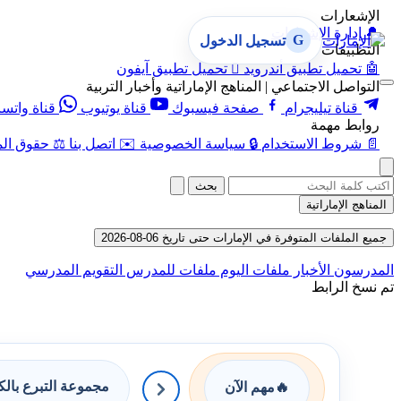
الإشعارات
🔔
إدارة الإشعارات
G
تسجيل الدخول
التطبيقات
🤖
تحميل تطبيق أندرويد

تحميل تطبيق آيفون
التواصل الاجتماعي | المناهج الإماراتية وأخبار التربية
قناة تيليجرام
صفحة فيسبوك
قناة يوتيوب
قناة واتس
روابط مهمة
📄
شروط الاستخدام
🔒
سياسة الخصوصية
✉️
اتصل بنا
⚖️
حقوق الم
بحث
المناهج الإماراتية
جميع الملفات المتوفرة في الإمارات حتى تاريخ 06-08-2026
المدرسون
الأخبار
ملفات اليوم
ملفات للمدرس
التقويم المدرسي
تم نسخ الرابط
مجموعة التبرع بال
🔥
مهم الآن