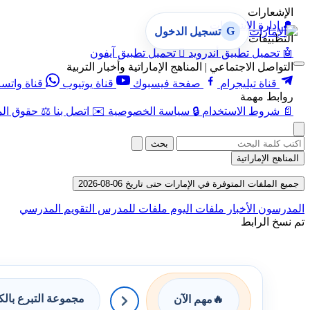
الإشعارات
🔔
إدارة الإشعارات
G
تسجيل الدخول
التطبيقات
🤖
تحميل تطبيق أندرويد

تحميل تطبيق آيفون
التواصل الاجتماعي | المناهج الإماراتية وأخبار التربية
قناة تيليجرام
صفحة فيسبوك
قناة يوتيوب
قناة واتس
روابط مهمة
📄
شروط الاستخدام
🔒
سياسة الخصوصية
✉️
اتصل بنا
⚖️
حقوق الم
بحث
المناهج الإماراتية
جميع الملفات المتوفرة في الإمارات حتى تاريخ 06-08-2026
المدرسون
الأخبار
ملفات اليوم
ملفات للمدرس
التقويم المدرسي
تم نسخ الرابط
مجموعة التبرع بال
🔥
مهم الآن