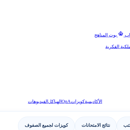
اب
بوت المناهج
لكية الفكرية
QnA
الأكاديمية
كويزات
الهياكل
الفيديوهات
كتب
نتائج الامتحانات
كويزات لجميع الصفوف