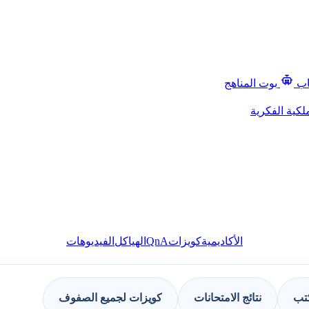
اب
بوت المناهج
لكية الفكرية
QnA
الأكاديمية
كويزات
الهياكل
الفيديوهات
كتب
نتائج الامتحانات
كويزات لجميع الصفوف