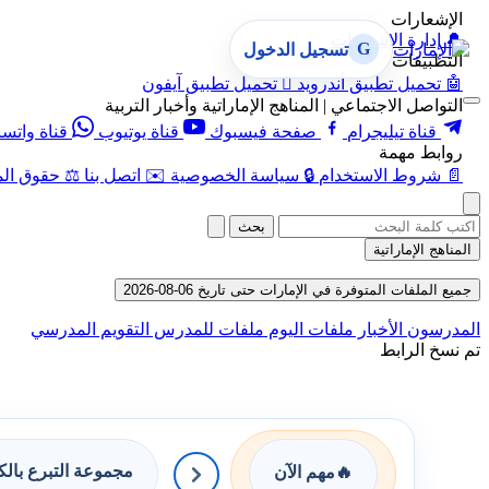
الإشعارات
🔔
إدارة الإشعارات
G
تسجيل الدخول
التطبيقات
🤖
تحميل تطبيق أندرويد

تحميل تطبيق آيفون
التواصل الاجتماعي | المناهج الإماراتية وأخبار التربية
قناة تيليجرام
صفحة فيسبوك
قناة يوتيوب
قناة واتس
روابط مهمة
📄
شروط الاستخدام
🔒
سياسة الخصوصية
✉️
اتصل بنا
⚖️
حقوق الم
بحث
المناهج الإماراتية
جميع الملفات المتوفرة في الإمارات حتى تاريخ 06-08-2026
المدرسون
الأخبار
ملفات اليوم
ملفات للمدرس
التقويم المدرسي
تم نسخ الرابط
مجموعة التبرع بال
🔥
مهم الآن