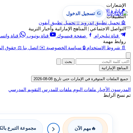
الإشعارات
🔔
إدارة الإشعارات
G
تسجيل الدخول
التطبيقات
🤖
تحميل تطبيق أندرويد

تحميل تطبيق آيفون
التواصل الاجتماعي | المناهج الإماراتية وأخبار التربية
قناة تيليجرام
صفحة فيسبوك
قناة يوتيوب
قناة واتس
روابط مهمة
📄
شروط الاستخدام
🔒
سياسة الخصوصية
✉️
اتصل بنا
⚖️
حقوق الم
بحث
المناهج الإماراتية
جميع الملفات المتوفرة في الإمارات حتى تاريخ 08-08-2026
المدرسون
الأخبار
ملفات اليوم
ملفات للمدرس
التقويم المدرسي
تم نسخ الرابط
مجموعة التبرع بال
🔥
مهم الآن