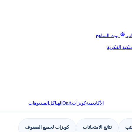
اب
بوت المناهج
لكية الفكرية
QnA
الأكاديمية
كويزات
الهياكل
الفيديوهات
كتب
نتائج الامتحانات
كويزات لجميع الصفوف