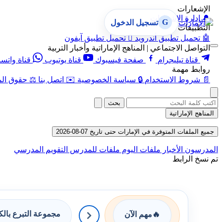
الإشعارات
🔔
إدارة الإشعارات
G
تسجيل الدخول
التطبيقات
🤖
تحميل تطبيق أندرويد

تحميل تطبيق آيفون
التواصل الاجتماعي | المناهج الإماراتية وأخبار التربية
قناة تيليجرام
صفحة فيسبوك
قناة يوتيوب
قناة واتس
روابط مهمة
📄
شروط الاستخدام
🔒
سياسة الخصوصية
✉️
اتصل بنا
⚖️
حقوق الم
بحث
المناهج الإماراتية
جميع الملفات المتوفرة في الإمارات حتى تاريخ 07-08-2026
المدرسون
الأخبار
ملفات اليوم
ملفات للمدرس
التقويم المدرسي
تم نسخ الرابط
مجموعة التبرع بال
🔥
مهم الآن