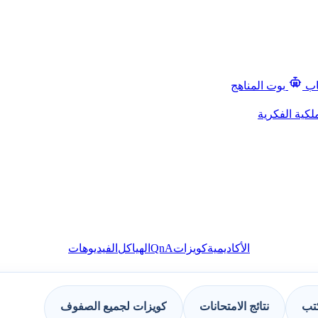
اب
بوت المناهج
لكية الفكرية
QnA
الأكاديمية
كويزات
الهياكل
الفيديوهات
كتب
نتائج الامتحانات
كويزات لجميع الصفوف