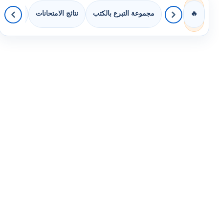
مجموعة التبرع بالكتب
نتائج الامتحانات
كويزات 
🔥