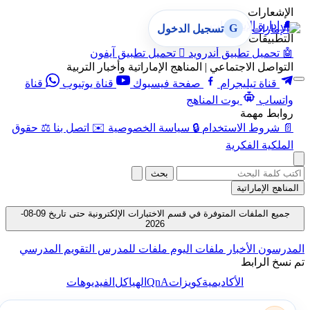
الإشعارات
🔔
إدارة الإشعارات
G
تسجيل الدخول
التطبيقات
🤖
تحميل تطبيق أندرويد

تحميل تطبيق آيفون
التواصل الاجتماعي | المناهج الإماراتية وأخبار التربية
قناة تيليجرام
صفحة فيسبوك
قناة يوتيوب
قناة
واتساب
بوت المناهج
روابط مهمة
📄
شروط الاستخدام
🔒
سياسة الخصوصية
✉️
اتصل بنا
⚖️
حقوق
الملكية الفكرية
بحث
المناهج الإماراتية
جميع الملفات المتوفرة في قسم الاختبارات الإلكترونية حتى تاريخ 09-08-
2026
المدرسون
الأخبار
ملفات اليوم
ملفات للمدرس
التقويم المدرسي
تم نسخ الرابط
QnA
الأكاديمية
كويزات
الهياكل
الفيديوهات