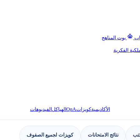
اب
بوت المناهج
لكية الفكرية
QnA
الأكاديمية
كويزات
الهياكل
الفيديوهات
كتب
نتائج الامتحانات
كويزات لجميع الصفوف