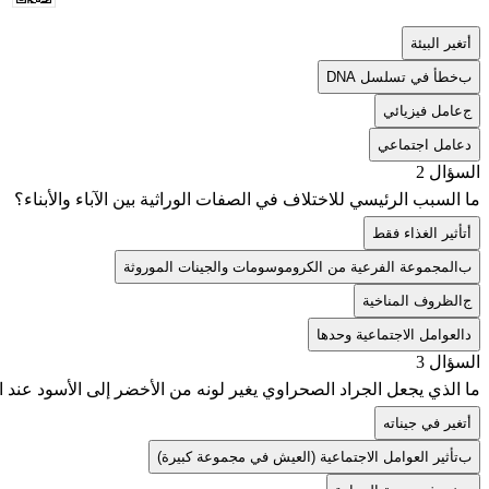
أ
تغير البيئة
ب
خطأ في تسلسل DNA
ج
عامل فيزيائي
د
عامل اجتماعي
السؤال 2
ما السبب الرئيسي للاختلاف في الصفات الوراثية بين الآباء والأبناء؟
أ
تأثير الغذاء فقط
ب
المجموعة الفرعية من الكروموسومات والجينات الموروثة
ج
الظروف المناخية
د
العوامل الاجتماعية وحدها
السؤال 3
ما الذي يجعل الجراد الصحراوي يغير لونه من الأخضر إلى الأسود عند
أ
تغير في جيناته
ب
تأثير العوامل الاجتماعية (العيش في مجموعة كبيرة)