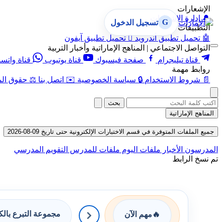
الإشعارات
🔔
إدارة الإشعارات
G
تسجيل الدخول
التطبيقات
🤖
تحميل تطبيق أندرويد

تحميل تطبيق آيفون
التواصل الاجتماعي | المناهج الإماراتية وأخبار التربية
قناة تيليجرام
صفحة فيسبوك
قناة يوتيوب
قناة واتس
روابط مهمة
📄
شروط الاستخدام
🔒
سياسة الخصوصية
✉️
اتصل بنا
⚖️
حقوق الم
بحث
المناهج الإماراتية
جميع الملفات المتوفرة في قسم الاختبارات الإلكترونية حتى تاريخ 09-08-2026
المدرسون
الأخبار
ملفات اليوم
ملفات للمدرس
التقويم المدرسي
تم نسخ الرابط
مجموعة التبرع بال
🔥
مهم الآن