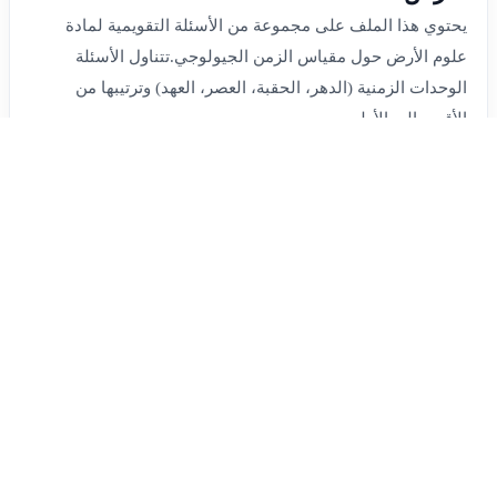
يحتوي هذا الملف على مجموعة من الأسئلة التقويمية لمادة
علوم الأرض حول مقياس الزمن الجيولوجي.تتناول الأسئلة
الوحدات الزمنية (الدهر، الحقبة، العصر، العهد) وترتيبها من
الأقصر إلى الأطو...
رقم الاختبار: 1666
اللغة: عربي
عدد الأسئلة: 8
عدد الزيارات: 224
تاريخ الإضافة: 2026-06-02
بواسطة: Maya Dayoub
الدخول إلى الاختبار
عربي
2025/2026
الصف الثامن
علوم
الفصل الثالث
اختبار التقويم في النشاط الإشعاعي والعمر
النصفي
يتضمن هذا الملف مجموعة من الأسئلة التقويمية حول