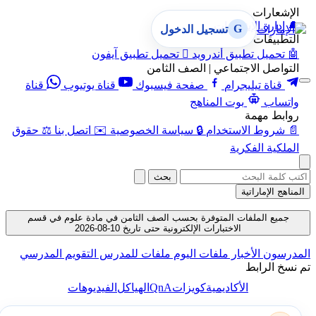
الإشعارات
🔔
إدارة الإشعارات
G
تسجيل الدخول
التطبيقات
🤖
تحميل تطبيق أندرويد

تحميل تطبيق آيفون
التواصل الاجتماعي | الصف الثامن
قناة تيليجرام
صفحة فيسبوك
قناة يوتيوب
قناة
واتساب
بوت المناهج
روابط مهمة
📄
شروط الاستخدام
🔒
سياسة الخصوصية
✉️
اتصل بنا
⚖️
حقوق
الملكية الفكرية
بحث
المناهج الإماراتية
جميع الملفات المتوفرة بحسب الصف الثامن في مادة علوم في قسم
الاختبارات الإلكترونية حتى تاريخ 10-08-2026
المدرسون
الأخبار
ملفات اليوم
ملفات للمدرس
التقويم المدرسي
تم نسخ الرابط
QnA
الأكاديمية
كويزات
الهياكل
الفيديوهات