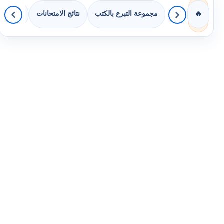
مجموعة التبرع بالكتب
نتائج الامتحانات
كويزات 
🔥