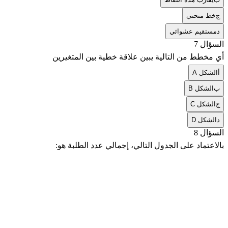
ج
خط منحني
د
مستقيم عشوائي
السؤال 7
أي مخطط من التالية يبين علاقة خطية بين المتغيرين
أ
الشكل A
ب
الشكل B
ج
الشكل C
د
الشكل D
السؤال 8
بالاعتماد على الجدول التالي، إجمالي عدد الطلبة هو: