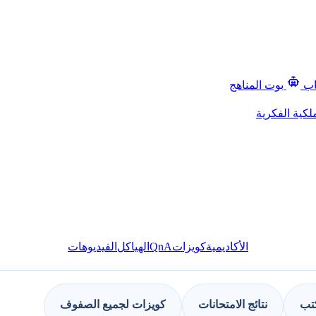
اب
بوت المناهج
لكية الفكرية
QnA
الأكاديمية
كويزات
الهياكل
الفيديوهات
كتب
نتائج الامتحانات
كويزات لجميع الصفوف