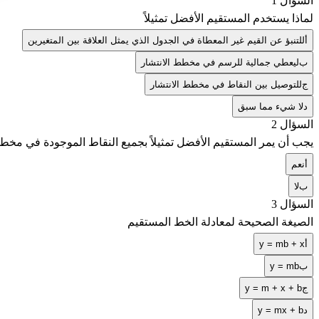
السؤال 1
لماذا يستخدم المستقيم الأفضل تمثيلاً
أ
للتنبؤ عن القيم غير المعطاة في الجدول الذي يمثل العلاقة بين المتغيرين
ب
ليعطي جمالية للرسم في مخطط الانتشار
ج
للتوصيل بين النقاط في مخطط الانتشار
د
لا شيء مما سبق
السؤال 2
يجب أن يمر المستقيم الأفضل تمثيلاً بجميع النقاط الموجودة في مخطط
أ
نعم
ب
لا
السؤال 3
الصيغة الصحيحة لمعادلة الخط المستقيم
أ
y = mb + x
ب
y = mb
ج
y = m + x + b
د
y = mx + b