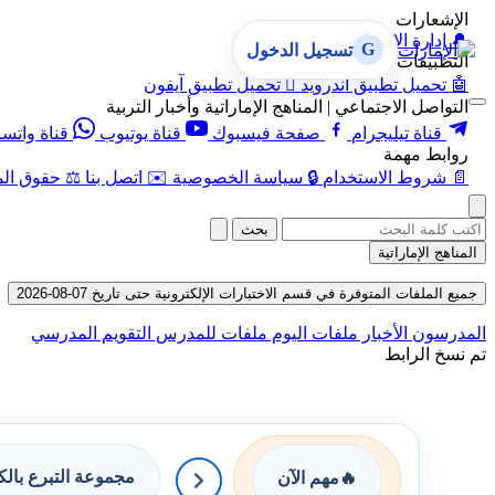
الإشعارات
🔔
إدارة الإشعارات
G
تسجيل الدخول
التطبيقات
🤖
تحميل تطبيق أندرويد

تحميل تطبيق آيفون
التواصل الاجتماعي | المناهج الإماراتية وأخبار التربية
قناة تيليجرام
صفحة فيسبوك
قناة يوتيوب
قناة واتس
روابط مهمة
📄
شروط الاستخدام
🔒
سياسة الخصوصية
✉️
اتصل بنا
⚖️
حقوق الم
بحث
المناهج الإماراتية
جميع الملفات المتوفرة في قسم الاختبارات الإلكترونية حتى تاريخ 07-08-2026
المدرسون
الأخبار
ملفات اليوم
ملفات للمدرس
التقويم المدرسي
تم نسخ الرابط
مجموعة التبرع بال
🔥
مهم الآن