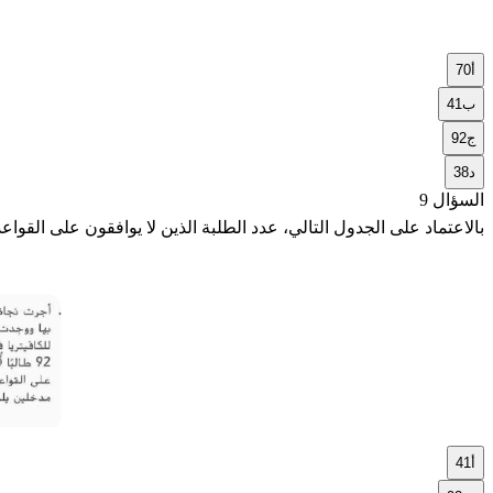
أ
70
ب
41
ج
92
د
38
السؤال 9
بالاعتماد على الجدول التالي، عدد الطلبة الذين لا يوافقون على القواعد
أ
41