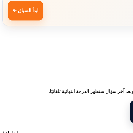
ابدأ السباق ✨
د آخر سؤال ستظهر الدرجة النهائية تلقائيًا.