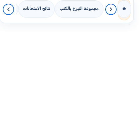
مجموعة التبرع بالكتب
نتائج الامتحانات
كويزات 
🔥