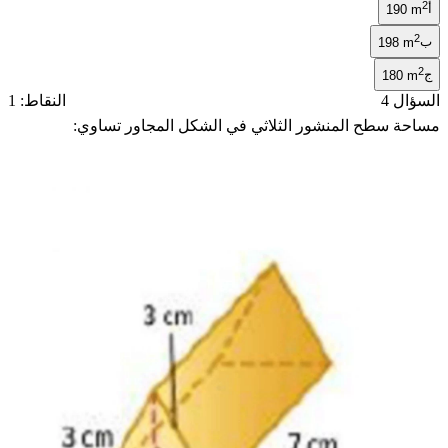
2
أ
190 m
2
ب
198 m
2
ج
180 m
السؤال 4
النقاط: 1
مساحة سطح المنشور الثلاثي في الشكل المجاور تساوي: