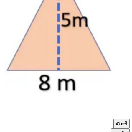
2
أ
40 m