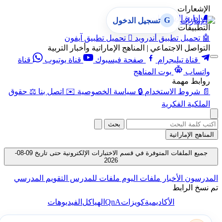
الإشعارات
🔔
إدارة الإشعارات
G
تسجيل الدخول
التطبيقات
🤖
تحميل تطبيق أندرويد

تحميل تطبيق آيفون
التواصل الاجتماعي | المناهج الإماراتية وأخبار التربية
قناة تيليجرام
صفحة فيسبوك
قناة يوتيوب
قناة
واتساب
بوت المناهج
روابط مهمة
📄
شروط الاستخدام
🔒
سياسة الخصوصية
✉️
اتصل بنا
⚖️
حقوق
الملكية الفكرية
بحث
المناهج الإماراتية
جميع الملفات المتوفرة في قسم الاختبارات الإلكترونية حتى تاريخ 09-08-
2026
المدرسون
الأخبار
ملفات اليوم
ملفات للمدرس
التقويم المدرسي
تم نسخ الرابط
QnA
الأكاديمية
كويزات
الهياكل
الفيديوهات