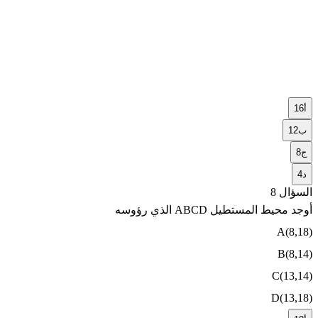
أ
16
ب
12
ج
8
د
4
السؤال 8
أوجد محيط المستطيل ABCD الذي رؤوسه
A(8,18)
B(8,14)
C(13,14)
D(13,18)