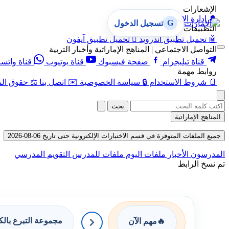
الإشعارات
🔔
إدارة الإشعارات
G
تسجيل الدخول
التطبيقات
🤖
تحميل تطبيق أندرويد

تحميل تطبيق آيفون
التواصل الاجتماعي | المناهج الإماراتية وأخبار التربية
قناة تيليجرام
صفحة فيسبوك
قناة يوتيوب
قناة واتس
روابط مهمة
📄
شروط الاستخدام
🔒
سياسة الخصوصية
✉️
اتصل بنا
⚖️
حقوق الم
بحث
المناهج الإماراتية
جميع الملفات المتوفرة في قسم الاختبارات الإلكترونية حتى تاريخ 06-08-2026
المدرسون
الأخبار
ملفات اليوم
ملفات للمدرس
التقويم المدرسي
تم نسخ الرابط
مجموعة التبرع بال
🔥
مهم الآن