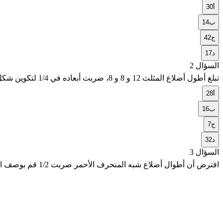
أ
30
ب
14
ج
42
د
17
السؤال 2
تبلغ أطول أضلاع المثلث 12 و 8 و 8، ضربت أبعاده في 1/4 لتكوين شكل جديد، أوجد محيط الشكل الجديد
أ
28
ب
16
ج
7
د
32
السؤال 3
افترض أن أطوال أضلاع شبه المنحرف الأحمر ضربت 1/2 قم بوصف التغير في المحيط