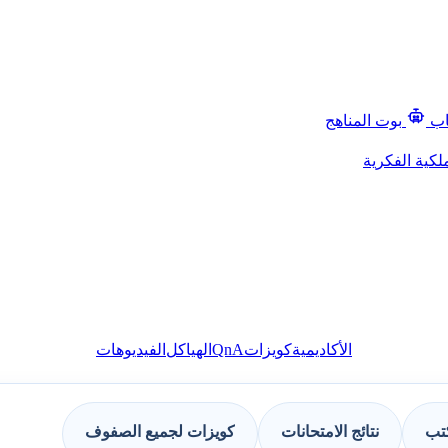
اب
بوت المناهج
لكية الفكرية
QnA
الأكاديمية
كويزات
الهياكل
الفيديوهات
كتب
نتائج الامتحانات
كويزات لجميع الصفوف