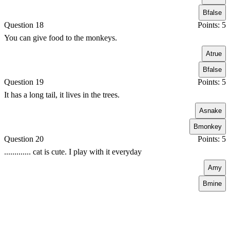
B
false
Question 18
Points: 5
You can give food to the monkeys.
A
true
B
false
Question 19
Points: 5
It has a long tail, it lives in the trees.
A
snake
B
monkey
Question 20
Points: 5
............. cat is cute. I play with it everyday
A
my
B
mine