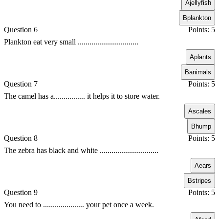
A
jellyfish
B
plankton
Question 6
Points: 5
Plankton eat very small ...............................
A
plants
B
animals
Question 7
Points: 5
The camel has a................ it helps it to store water.
A
scales
B
hump
Question 8
Points: 5
The zebra has black and white ..............................
A
ears
B
stripes
Question 9
Points: 5
You need to ..................... your pet once a week.