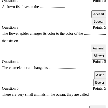
Question 2
Points: 5
A clown fish lives in the ..........................
A
desert
B
ocean
Question 3
Points: 5
The flower spider changes its color to the color of the .......................
that sits on.
A
animal
B
flower
Question 4
Points: 5
The chameleon can change its ............................
A
skin
B
color
Question 5
Points: 5
There are very small animals in the ocean, they are called
............................