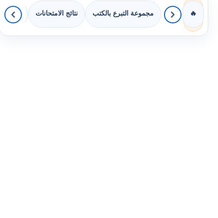
مجموعة التبرع بالكتب
نتائج الامتحانات
كويزات 
🔥