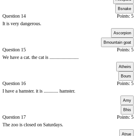
B
snake
Question 14
Points: 5
It is very dangerous.
A
scorpion
B
mountain goat
Question 15
Points: 5
We have a cat. the cat is ........................
A
theirs
B
ours
Question 16
Points: 5
I have a hamster. it is ............ hamster.
A
my
B
his
Question 17
Points: 5
The zoo is closed on Saturdays.
A
true