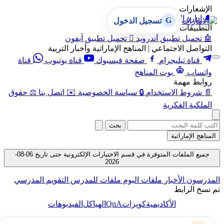
الإشعارات
🔔
إدارة الإشعارات
G
تسجيل الدخول
التطبيقات
🤖
تحميل تطبيق أندرويد

تحميل تطبيق آيفون
التواصل الاجتماعي | المناهج الإماراتية وأخبار التربية
قناة تيليجرام
صفحة فيسبوك
قناة يوتيوب
قناة
واتساب
بوت المناهج
روابط مهمة
📄
شروط الاستخدام
🔒
سياسة الخصوصية
✉️
اتصل بنا
⚖️
حقوق
الملكية الفكرية
بحث
المناهج الإماراتية
جميع الملفات المتوفرة في قسم الاختبارات الإلكترونية حتى تاريخ 06-08-
2026
المدرسون
الأخبار
ملفات اليوم
ملفات للمدرس
التقويم المدرسي
تم نسخ الرابط
QnA
الأكاديمية
كويزات
الهياكل
الفيديوهات