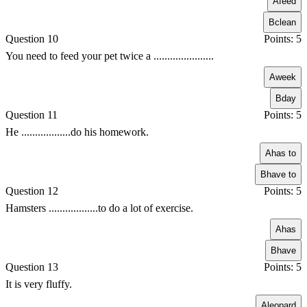
A
feed
B
clean
Question 10
Points: 5
You need to feed your pet twice a ......................
A
week
B
day
Question 11
Points: 5
He ..................do his homework.
A
has to
B
have to
Question 12
Points: 5
Hamsters ..................to do a lot of exercise.
A
has
B
have
Question 13
Points: 5
It is very fluffy.
A
leopard