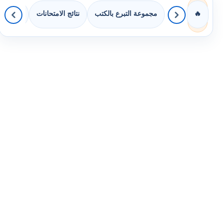
مجموعة التبرع بالكتب
نتائج الامتحانات
كويزات 
🔥