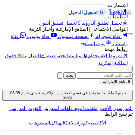
الإشعارات
🔔
إدارة الإشعارات
G
تسجيل الدخول
التطبيقات
🤖
تحميل تطبيق أندرويد

تحميل تطبيق آيفون
التواصل الاجتماعي | المناهج الإماراتية وأخبار التربية
قناة تيليجرام
صفحة فيسبوك
قناة يوتيوب
قناة
واتساب
بوت المناهج
روابط مهمة
📄
شروط الاستخدام
🔒
سياسة الخصوصية
✉️
اتصل بنا
⚖️
حقوق
الملكية الفكرية
بحث
المناهج الإماراتية
جميع الملفات المتوفرة في قسم الاختبارات الإلكترونية حتى تاريخ 08-08-
2026
المدرسون
الأخبار
ملفات اليوم
ملفات للمدرس
التقويم المدرسي
تم نسخ الرابط
QnA
الأكاديمية
كويزات
الهياكل
الفيديوهات