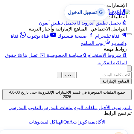
الإشعارات
🔔
إدارة الإشعارات
G
تسجيل الدخول
التطبيقات
🤖
تحميل تطبيق أندرويد

تحميل تطبيق آيفون
التواصل الاجتماعي | المناهج الإماراتية وأخبار التربية
قناة تيليجرام
صفحة فيسبوك
قناة يوتيوب
قناة
واتساب
بوت المناهج
روابط مهمة
📄
شروط الاستخدام
🔒
سياسة الخصوصية
✉️
اتصل بنا
⚖️
حقوق
الملكية الفكرية
بحث
المناهج الإماراتية
جميع الملفات المتوفرة في قسم الاختبارات الإلكترونية حتى تاريخ 08-08-
2026
المدرسون
الأخبار
ملفات اليوم
ملفات للمدرس
التقويم المدرسي
تم نسخ الرابط
QnA
الأكاديمية
كويزات
الهياكل
الفيديوهات