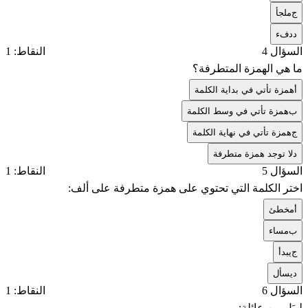
ج
ملجأ
د
دفء
السؤال 4
النقاط: 1
ما هي الهمزة المتطرفة؟
أ
همزة تأتي في بداية الكلمة
ب
همزة تأتي في وسط الكلمة
ج
همزة تأتي في نهاية الكلمة
د
لا توجد همزة متطرفة
السؤال 5
النقاط: 1
اختر الكلمة التي تحتوي على همزة متطرفة على ألف:
أ
مخطئ
ب
مساء
ج
يبدأ
د
يسأل
السؤال 6
النقاط: 1
ليبَل من عائلة: