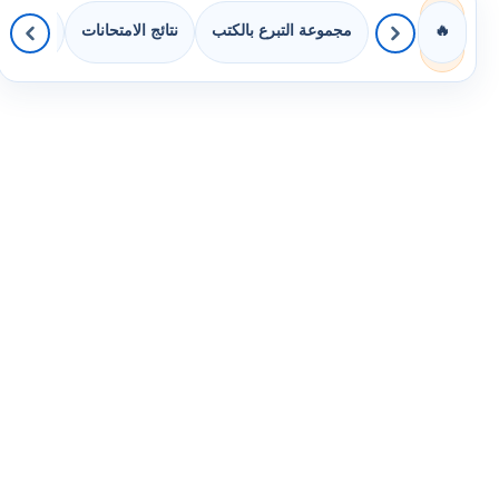
مجموعة التبرع بالكتب
نتائج الامتحانات
كويزات 
🔥