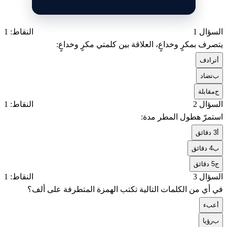
السؤال 1
النقاط: 1
يتصرف بمكرٍ وخداعٍ، العلاقة بين كلمتي مكرٍ وخداعٍ:
أ
ترادف
ب
تضاد
ج
مقابلة
السؤال 2
النقاط: 1
استمرّ هطول المطر مدة:
أ
3 دقائق
ب
4 دقائق
ج
5 دقائق
السؤال 3
النقاط: 1
في أي من الكلمات التالية تكتب الهمزة المتطرفة على ألف؟
أ
عبء
ب
رؤيا