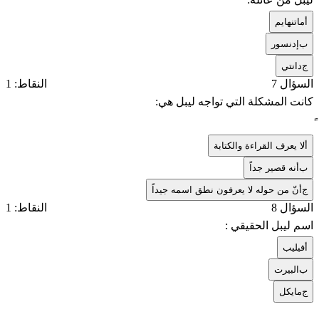
أ
ماتنهايم
ب
إدنسور
ج
دانتي
السؤال 7
النقاط: 1
كانت المشكلة التي تواجه ليبل هي:
أ
لا يعرف القراءة والكتابة
ب
أنه قصير جداً
ج
أنّ من حوله لا يعرفون نطق اسمه جيداً
السؤال 8
النقاط: 1
اسم ليبل الحقيقي :
أ
فيليب
ب
البيرت
ج
مايكل