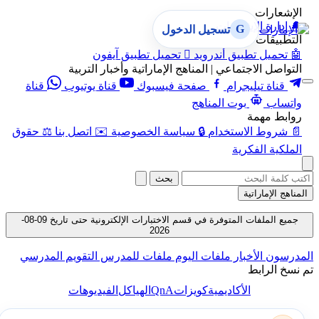
الإشعارات
🔔
إدارة الإشعارات
G
تسجيل الدخول
التطبيقات
🤖
تحميل تطبيق أندرويد

تحميل تطبيق آيفون
التواصل الاجتماعي | المناهج الإماراتية وأخبار التربية
قناة تيليجرام
صفحة فيسبوك
قناة يوتيوب
قناة
واتساب
بوت المناهج
روابط مهمة
📄
شروط الاستخدام
🔒
سياسة الخصوصية
✉️
اتصل بنا
⚖️
حقوق
الملكية الفكرية
بحث
المناهج الإماراتية
جميع الملفات المتوفرة في قسم الاختبارات الإلكترونية حتى تاريخ 09-08-
2026
المدرسون
الأخبار
ملفات اليوم
ملفات للمدرس
التقويم المدرسي
تم نسخ الرابط
QnA
الأكاديمية
كويزات
الهياكل
الفيديوهات