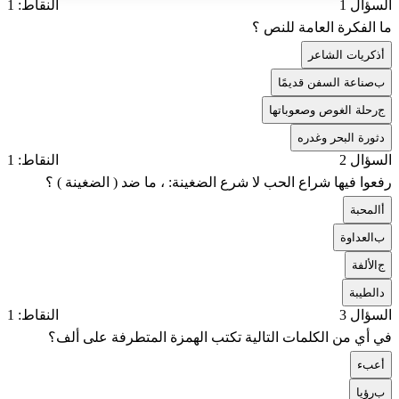
السؤال 1
النقاط: 1
ما الفكرة العامة للنص ؟
أ
ذكريات الشاعر
ب
صناعة السفن قديمًا
ج
رحلة الغوص وصعوباتها
د
ثورة البحر وغدره
السؤال 2
النقاط: 1
رفعوا فيها شراع الحب لا شرع الضغينة: ، ما ضد ( الضغينة ) ؟
أ
المحبة
ب
العداوة
ج
الألفة
د
الطيبة
السؤال 3
النقاط: 1
في أي من الكلمات التالية تكتب الهمزة المتطرفة على ألف؟
أ
عبء
ب
رؤيا