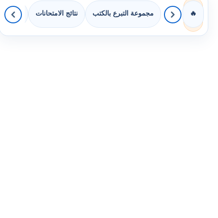
مجموعة التبرع بالكتب
نتائج الامتحانات
كويزات 
🔥