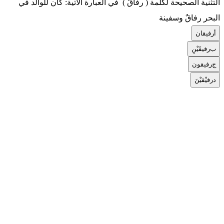
التثنية الصحيحة لكلمة ( رفاقٌ ) في العبارة الآتية: كان للوالد في
البحر رفاقٌ وسفينة
أ
رفيقان
ب
رفيقَيْنِ
ج
رفيقون
د
رفيْقيْنَ