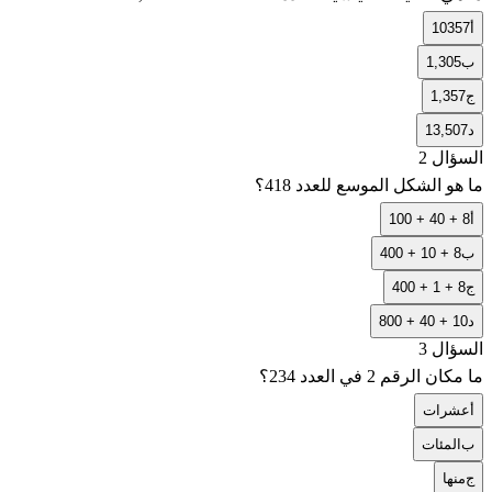
أ
10357
ب
1,305
ج
1,357
د
13,507
السؤال 2
ما هو الشكل الموسع للعدد 418؟
أ
100 + 40 + 8
ب
400 + 10 + 8
ج
400 + 1 + 8
د
800 + 40 + 10
السؤال 3
ما مكان الرقم 2 في العدد 234؟
أ
عشرات
ب
المئات
ج
منها