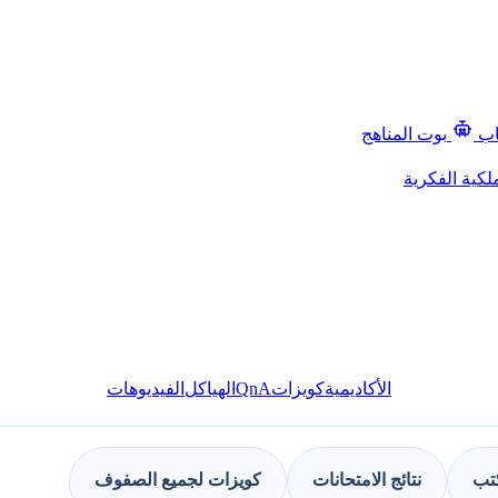
اب
بوت المناهج
لكية الفكرية
QnA
الأكاديمية
كويزات
الهياكل
الفيديوهات
كتب
نتائج الامتحانات
كويزات لجميع الصفوف