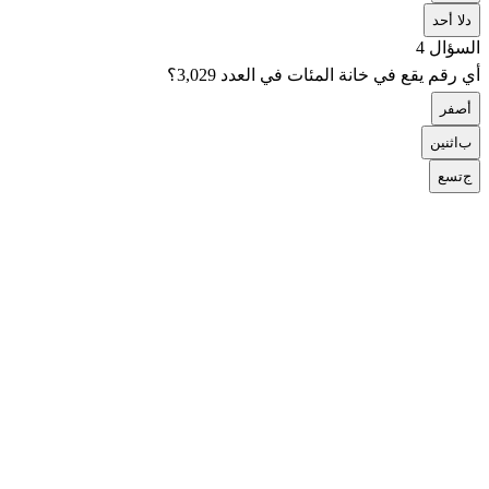
د
لا أحد
السؤال 4
أي رقم يقع في خانة المئات في العدد 3,029؟
أ
صفر
ب
اثنين
ج
تسع