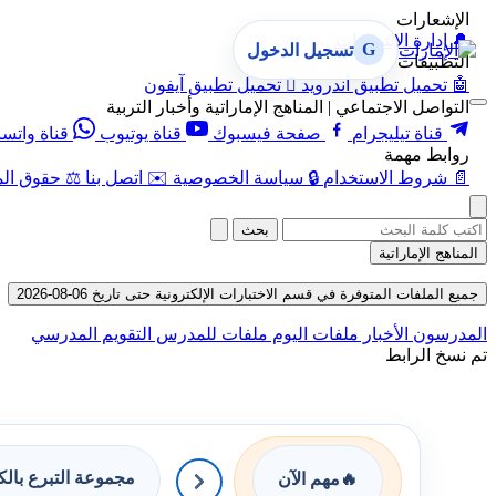
الإشعارات
🔔
إدارة الإشعارات
G
تسجيل الدخول
التطبيقات
🤖
تحميل تطبيق أندرويد

تحميل تطبيق آيفون
التواصل الاجتماعي | المناهج الإماراتية وأخبار التربية
قناة تيليجرام
صفحة فيسبوك
قناة يوتيوب
قناة واتس
روابط مهمة
📄
شروط الاستخدام
🔒
سياسة الخصوصية
✉️
اتصل بنا
⚖️
حقوق الم
بحث
المناهج الإماراتية
جميع الملفات المتوفرة في قسم الاختبارات الإلكترونية حتى تاريخ 06-08-2026
المدرسون
الأخبار
ملفات اليوم
ملفات للمدرس
التقويم المدرسي
تم نسخ الرابط
مجموعة التبرع بال
🔥
مهم الآن