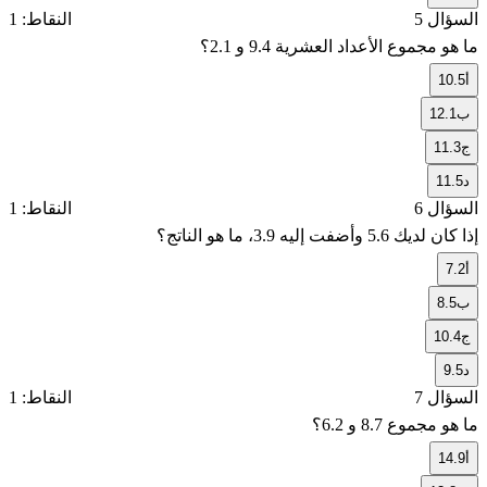
السؤال 5
النقاط: 1
ما هو مجموع الأعداد العشرية
9.4
و
2.1
؟
أ
10.5
ب
12.1
ج
11.3
د
11.5
السؤال 6
النقاط: 1
إذا كان لديك
5.6
وأضفت إليه
3.9
، ما هو الناتج؟
أ
7.2
ب
8.5
ج
10.4
د
9.5
السؤال 7
النقاط: 1
ما هو مجموع
8.7
و
6.2
؟
أ
14.9