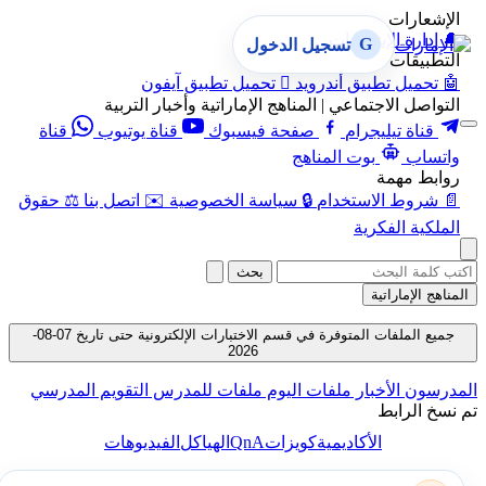
الإشعارات
🔔
إدارة الإشعارات
G
تسجيل الدخول
التطبيقات
🤖
تحميل تطبيق أندرويد

تحميل تطبيق آيفون
التواصل الاجتماعي | المناهج الإماراتية وأخبار التربية
قناة تيليجرام
صفحة فيسبوك
قناة يوتيوب
قناة
واتساب
بوت المناهج
روابط مهمة
📄
شروط الاستخدام
🔒
سياسة الخصوصية
✉️
اتصل بنا
⚖️
حقوق
الملكية الفكرية
بحث
المناهج الإماراتية
جميع الملفات المتوفرة في قسم الاختبارات الإلكترونية حتى تاريخ 07-08-
2026
المدرسون
الأخبار
ملفات اليوم
ملفات للمدرس
التقويم المدرسي
تم نسخ الرابط
QnA
الأكاديمية
كويزات
الهياكل
الفيديوهات