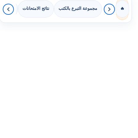
مجموعة التبرع بالكتب
نتائج الامتحانات
كويزات 
🔥