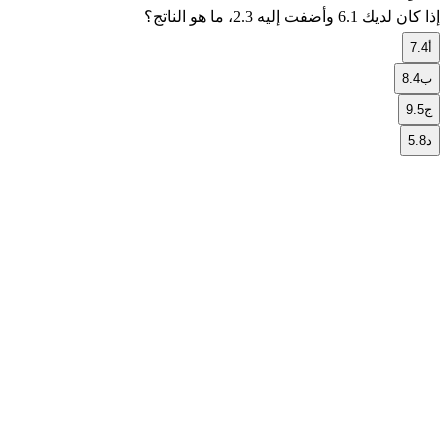
إذا كان لديك
6.1
وأضفت إليه
2.3
، ما هو الناتج؟
أ
7.4
ب
8.4
ج
9.5
د
5.8