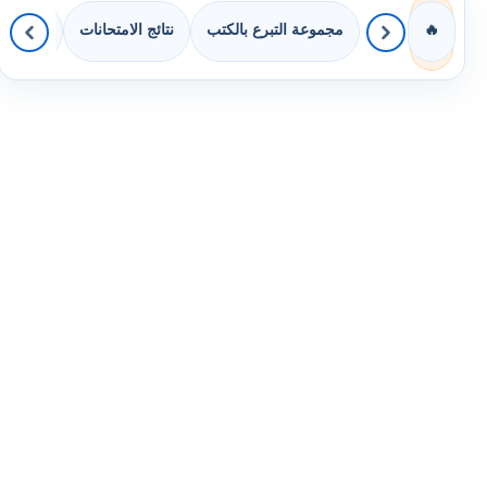
مجموعة التبرع بالكتب
نتائج الامتحانات
كويزات 
🔥