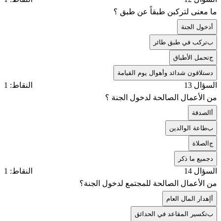
ما معنى لتركبن طبقاً عن طبق ؟
أ
دخول الجنة
ب
تركب في طبق طائر
ج
تحمل الأطباق
د
ستلاقون شدائد وأهوال يوم القيامة
السؤال 13
النقاط: 1
من الأعمال الصالحة لدخول الجنة ؟
أ
الصدقة
ب
طاعة الوالدين
ج
الصلاة
د
جميع ما ذكر
السؤال 14
النقاط: 1
من الأعمال الصالحة للمجتمع لدخول الجنة؟
أ
إهدار المال العام
ب
تكسير المقاعد في الحدائق