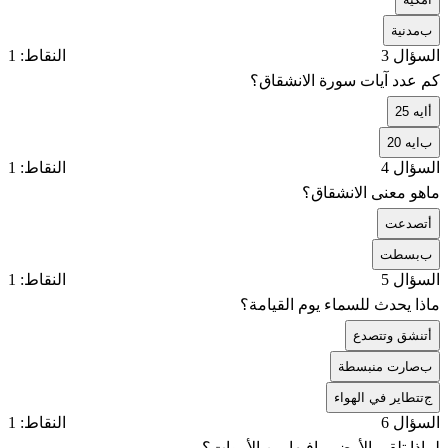
ب
مدنية
السؤال 3
النقاط: 1
كم عدد آيات سورة الانشقاق؟
أ
ايه 25
ب
ايه 20
السؤال 4
النقاط: 1
ماهو معنى الانشقاق؟
أ
تصدعت
ب
بسطت
السؤال 5
النقاط: 1
ماذا يحدث للسماء يوم القيامة؟
أ
تنشق وتتصدع
ب
صارت منبسطة
ج
تتطاير في الهواء
السؤال 6
النقاط: 1
لماذا تلقي الأرض مافيها من الأموات؟