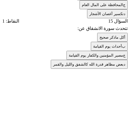
ج
المحافظة على المال العام
د
تكسير أغصان الأشجار
السؤال 15
النقاط: 1
تتحدث سورة الانشقاق عن:
أ
كل ماذكر صحيح
ب
أحداث يوم القيامة
ج
مصير المؤمنين والكفار يوم القيامة
د
بعض مظاهر قدرة الله كالشفق والليل والقمر