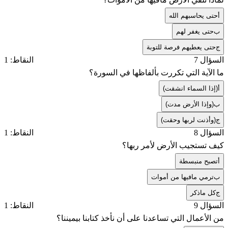
أ
حتى يحاسبهم الله
ب
حتى يغفر لهم
ج
حتى يعطيهم فرصة للتوبة
السؤال 7
النقاط: 1
ما الآية التي تكررت بألفاظها في السورة؟
أ
(إذا السماء انشقت)
ب
(وإذا الأرض مدت)
ج
(وأذنت لربها وحقت)
السؤال 8
النقاط: 1
كيف تستجيب الأرض لأمر ربها؟
أ
تصبح منبسطة
ب
ترمي مافيها من أموات
ج
كل ماذكر
السؤال 9
النقاط: 1
من الأعمال التي تساعدنا على أن نأخذ كتابنا بيميننا؟