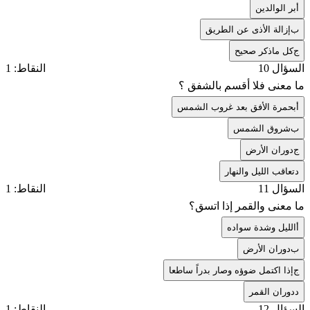
أ
بر الوالدين
ب
إزالة الأذى عن الطريق
ج
كل ماذكر صحيح
السؤال 10
النقاط: 1
ما معنى فلا أقسم بالشفق ؟
أ
بحمرة الأفق بعد غروب الشمس
ب
شروق الشمس
ج
دوران الأرض
د
تعاقب الليل والنهار
السؤال 11
النقاط: 1
ما معنى والقمر إذا اتسق؟
أ
الليل وشدة سواده
ب
دوران الأرض
ج
إذا اكتمل ضوؤه وصار بدراً ساطعا
د
دوران القمر
السؤال 12
النقاط: 1