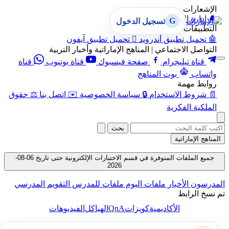
الإشعارات
🔔
إدارة الإشعارات
G
تسجيل الدخول
التطبيقات
🤖
تحميل تطبيق أندرويد

تحميل تطبيق آيفون
التواصل الاجتماعي | المناهج الإماراتية وأخبار التربية
قناة تيليجرام
صفحة فيسبوك
قناة يوتيوب
قناة
واتساب
بوت المناهج
روابط مهمة
📄
شروط الاستخدام
🔒
سياسة الخصوصية
✉️
اتصل بنا
⚖️
حقوق
الملكية الفكرية
بحث
المناهج الإماراتية
جميع الملفات المتوفرة في قسم الاختبارات الإلكترونية حتى تاريخ 06-08-
2026
المدرسون
الأخبار
ملفات اليوم
ملفات للمدرس
التقويم المدرسي
تم نسخ الرابط
QnA
الأكاديمية
كويزات
الهياكل
الفيديوهات