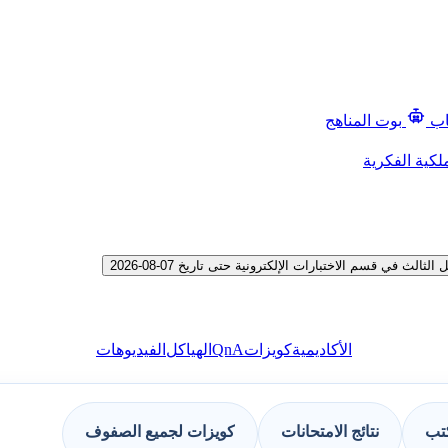
اب
بوت المناهج
لكية الفكرية
في قسم الاختبارات الإلكترونية حتى تاريخ 07-08-2026
QnA
الأكاديمية
كويزات
الهياكل
الفيديوهات
كتب
نتائج الامتحانات
كويزات لجميع الصفوف