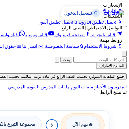
الإشعارات
🔔
إدارة الإشعارات
G
تسجيل الدخول
التطبيقات
🤖
تحميل تطبيق أندرويد

تحميل تطبيق آيفون
التواصل الاجتماعي | الصف الرابع
قناة تيليجرام
صفحة فيسبوك
قناة يوتيوب
قناة واتس
روابط مهمة
📄
شروط الاستخدام
🔒
سياسة الخصوصية
✉️
اتصل بنا
⚖️
حقوق الم
بحث
المناهج الإماراتية
جميع الملفات المتوفرة بحسب الصف الرابع في مادة تربية اسلامية بحسب الفصل الثالث 
المدرسون
الأخبار
ملفات اليوم
ملفات للمدرس
التقويم المدرسي
تم نسخ الرابط
مجموعة التبرع بال
🔥
مهم الآن