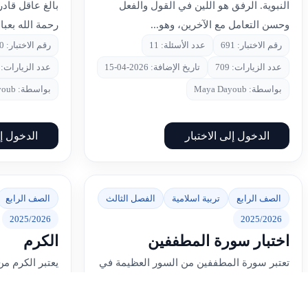
النبوية. الرفق هو اللين في القول والفعل
بالغ عاقل قادر
وحسن التعامل مع الآخرين، وهو...
رحمة الله بعباد
رقم الاختبار: 691
عدد الأسئلة: 11
رقم الاختبار: 690
عدد الزيارات: 709
تاريخ الإضافة: 2026-04-15
عدد الزيارات: 852
بواسطة: Maya Dayoub
بواسطة: Maya Dayoub
الدخول إلى الاختبار
الدخول إل
الصف الرابع
تربية اسلامية
الفصل الثالث
الصف الرابع
2025/2026
2025/2026
اختبار سورة المطففين
الكرم
تعتبر سورة المطففين من السور العظيمة في
يعتبر الكرم من
القرآن الكريم التي تركز على الأخلاق والعدل
عليها الدين ا
في المعاملات المالية، حيث تبدأ بالتحذير
سخاء النفس وب