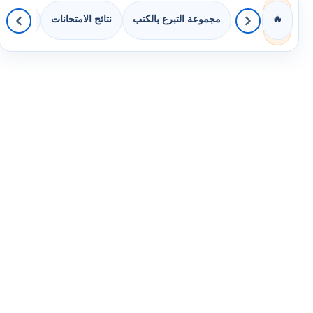
مجموعة التبرع بالكتب
نتائج الامتحانات
كويزات 
🔥