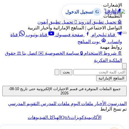
الإشعارات
🔔
إدارة الإشعارات
G
تسجيل الدخول
التطبيقات
🤖
تحميل تطبيق أندرويد

تحميل تطبيق آيفون
التواصل الاجتماعي | المناهج الإماراتية وأخبار التربية
قناة تيليجرام
صفحة فيسبوك
قناة يوتيوب
قناة
واتساب
بوت المناهج
روابط مهمة
📄
شروط الاستخدام
🔒
سياسة الخصوصية
✉️
اتصل بنا
⚖️
حقوق
الملكية الفكرية
بحث
المناهج الإماراتية
جميع الملفات المتوفرة في قسم الاختبارات الإلكترونية حتى تاريخ 10-08-
2026
المدرسون
الأخبار
ملفات اليوم
ملفات للمدرس
التقويم المدرسي
تم نسخ الرابط
QnA
الأكاديمية
كويزات
الهياكل
الفيديوهات