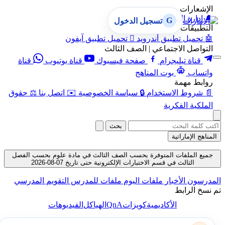
الإشعارات
🔔
إدارة الإشعارات
G
تسجيل الدخول
التطبيقات
🤖
تحميل تطبيق أندرويد

تحميل تطبيق آيفون
التواصل الاجتماعي | الصف الثالث
قناة تيليجرام
صفحة فيسبوك
قناة يوتيوب
قناة
واتساب
بوت المناهج
روابط مهمة
📄
شروط الاستخدام
🔒
سياسة الخصوصية
✉️
اتصل بنا
⚖️
حقوق
الملكية الفكرية
بحث
المناهج الإماراتية
جميع الملفات المتوفرة بحسب الصف الثالث في مادة علوم بحسب الفصل
الثالث في قسم الاختبارات الإلكترونية حتى تاريخ 07-08-2026
المدرسون
الأخبار
ملفات اليوم
ملفات للمدرس
التقويم المدرسي
تم نسخ الرابط
QnA
الأكاديمية
كويزات
الهياكل
الفيديوهات