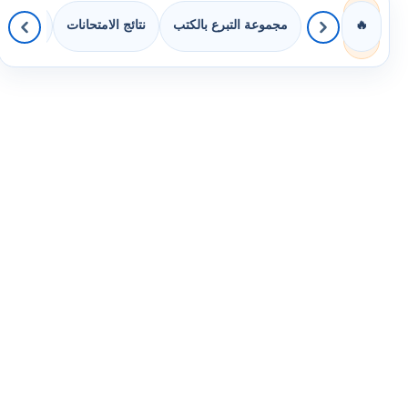
مجموعة التبرع بالكتب
نتائج الامتحانات
كويزات 
🔥