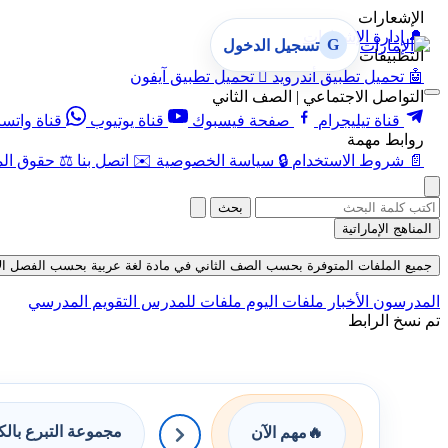
الإشعارات
🔔
إدارة الإشعارات
G
تسجيل الدخول
التطبيقات
🤖
تحميل تطبيق أندرويد

تحميل تطبيق آيفون
التواصل الاجتماعي | الصف الثاني
قناة تيليجرام
صفحة فيسبوك
قناة يوتيوب
قناة واتس
روابط مهمة
📄
شروط الاستخدام
🔒
سياسة الخصوصية
✉️
اتصل بنا
⚖️
حقوق الم
بحث
المناهج الإماراتية
جميع الملفات المتوفرة بحسب الصف الثاني في مادة لغة عربية بحسب الفصل الأول في قس
المدرسون
الأخبار
ملفات اليوم
ملفات للمدرس
التقويم المدرسي
تم نسخ الرابط
مجموعة التبرع بال
🔥
مهم الآن