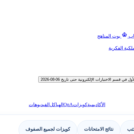
اب
بوت المناهج
لكية الفكرية
م الاختبارات الإلكترونية حتى تاريخ 06-08-2026
QnA
الأكاديمية
كويزات
الهياكل
الفيديوهات
كتب
نتائج الامتحانات
كويزات لجميع الصفوف