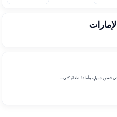
لإمارات
في قفصٍ جميلٍ، وأمامَهُ طعامٌ كثي...