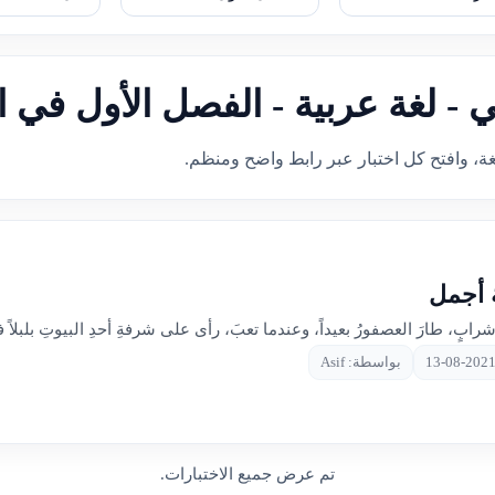
ي - لغة عربية - الفصل الأول في ا
غة، وافتح كل اختبار عبر رابط واضح ومنظم.
ة أجمل
شرابٍ، طارَ العصفورُ بعيداً، وعندما تعبَ، رأى على شرفةِ أحدِ البيوتِ بلبلاً 
بواسطة: Asif
تم عرض جميع الاختبارات.